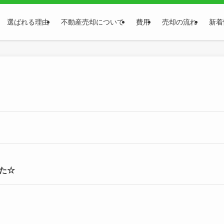
選ばれる理由
不動産売却について
費用
売却の流れ
新着
た☆